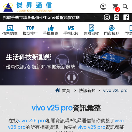
0
挑戰手機市場最低價~iPhone破盤現貨供應
價格總覽
機型排行
手機推薦
手機比較
舊機回收
門市據點
門號
生活科技新動態
優惠快訊/各類新知‧掌握最新趨勢
首頁
快訊新知
vivo v25 pro
vivo v25 pro
資訊彙整
在找
vivo v25 pro
相關資訊嗎?傑昇通信幫你彙整了
vivo
v25 pro
的所有相關資訊，你要的
vivo v25 pro
資訊都能