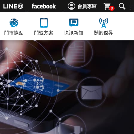
會員專區
0
門市據點
門號方案
快訊新知
關於傑昇