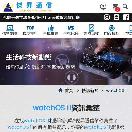
0
挑戰手機市場最低價~iPhone破盤現貨供應
價格總覽
機型排行
手機推薦
手機比較
舊機回收
門市據點
門號
生活科技新動態
優惠快訊/各類新知‧掌握最新趨勢
首頁
快訊新知
watchOS 11
watchOS 11
資訊彙整
在找
watchOS 11
相關資訊嗎?傑昇通信幫你彙整了
watchOS 11
的所有相關資訊，你要的
watchOS 11
資訊都