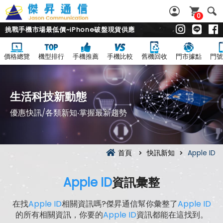
0
挑戰手機市場最低價~iPhone破盤現貨供應
價格總覽
機型排行
手機推薦
手機比較
舊機回收
門市據點
門號
生活科技新動態
優惠快訊/各類新知‧掌握最新趨勢
首頁
快訊新知
Apple ID
Apple ID
資訊彙整
在找
Apple ID
相關資訊嗎?傑昇通信幫你彙整了
Apple ID
的所有相關資訊，你要的
Apple ID
資訊都能在這找到。