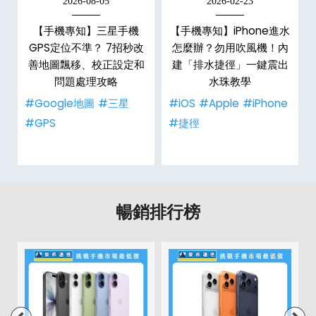
2026-08-05
2026-02-23
白
【手機專知】三星手機
【手機專知】iPhone進水
關
GPS定位不準？ 7招秒改
怎麼辦？勿用吹風機！內
整
善地圖飄移、校正設定和
建「排水捷徑」一鍵震出
問題處理攻略
水珠教學
#Google地圖
#三星
#iOS
#Apple
#iPhone
#GPS
#捷徑
暢銷排行榜