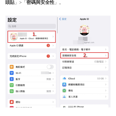
頭貼
」>「
密碼與安全性
」。