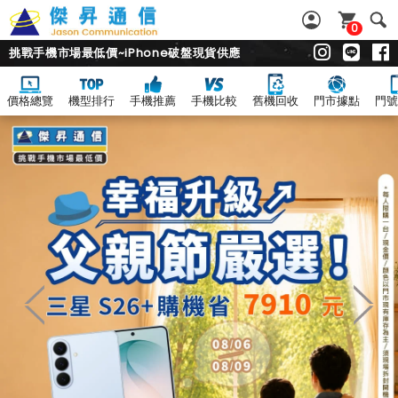
0
挑戰手機市場最低價~iPhone破盤現貨供應
價格總覽
機型排行
手機推薦
手機比較
舊機回收
門市據點
門號