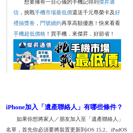
想要擁有一台心儀的手機記得到
傑昇通
信
，挑戰
手機市場最低價
還送千元尊榮卡及
好
禮抽獎卷
，
門號續約
再享高額優惠！快來看看
手機超低價格
！買手機．來傑昇．好節省！
iPhone
加入「
遺產聯絡人」有哪些條件
？
如果你想將家人／朋友加入至「遺產聯絡人」
名單，首先你必須要將裝置更新到iOS 15.2、iPadOS