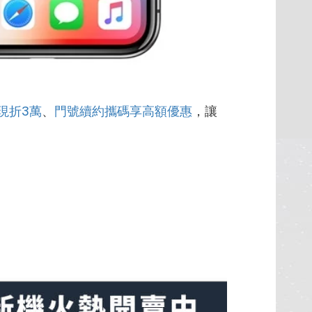
現折3萬
、
門號續約攜碼享高額優惠
，讓