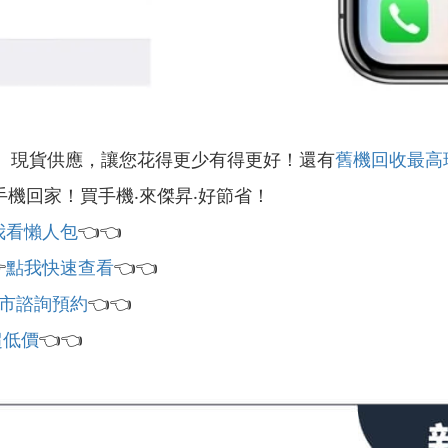
』現貨供應，讓您花得更少有得更好！還有
舊機回收最高
手機回家！買手機‧來傑昇‧好節省！
我看懶人包
👈👈

點我快速查看
👈👈
市諮詢預約
👈👈
超低價
👈👈