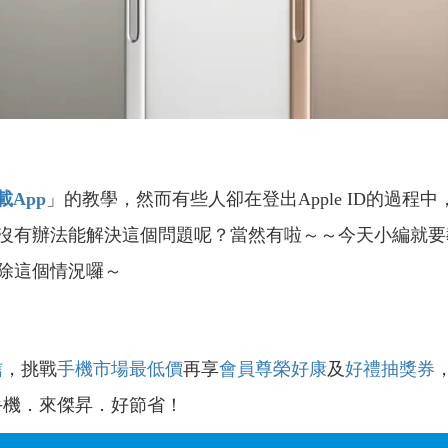
載App
」的教學，然而有些人卻在登出Apple ID的過程
沒有辦法能解決這個問題呢？當然有啦～～今天小編就要
除這個情況囉～
信
，挑戰
手機市場最低價
再享
會員尊榮好康
及
好禮抽獎券
手機．來傑昇．好節省！