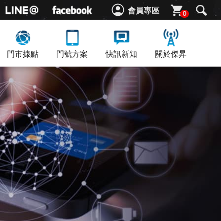
會員專區
0
門市據點
門號方案
快訊新知
關於傑昇