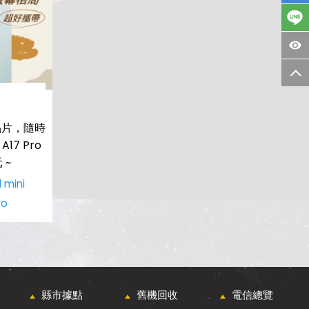
 晶片，隨時
17 Pro
 ~
 mini
ro
縣市據點
舊機回收
電信總覽