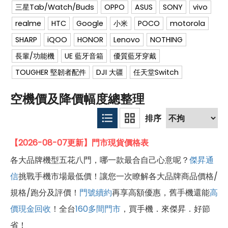
三星Tab/Watch/Buds
OPPO
ASUS
SONY
vivo
realme
HTC
Google
小米
POCO
motorola
SHARP
iQOO
HONOR
Lenovo
NOTHING
長輩/功能機
UE 藍牙音箱
優質藍牙穿戴
TOUGHER 堅韌者配件
DJI 大疆
任天堂Switch
空機價及降價幅度總整理
【2026-08-07更新】門市現貨價格表
各大品牌機型五花八門，哪一款最合自己心意呢？
傑昇通
信
挑戰手機市場最低價！讓您一次瞭解各大品牌商品價格/
規格/跑分及評價！
門號續約
再享高額優惠，舊手機還能
高
價現金回收
！全台
160多間門市
，買手機．來傑昇．好節
省！