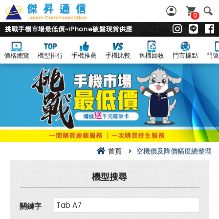
0
挑戰手機市場最低價~iPhone破盤現貨供應
價格總覽
機型排行
手機推薦
手機比較
舊機回收
門市據點
門號
空
機
價
及
降
價
幅
度
總
整
理
首頁
空機價及降價幅度總整理
機型搜尋
關鍵字