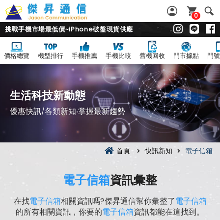
0
挑戰手機市場最低價~iPhone破盤現貨供應
價格總覽
機型排行
手機推薦
手機比較
舊機回收
門市據點
門號
生活科技新動態
優惠快訊/各類新知‧掌握最新趨勢
首頁
快訊新知
電子信箱
電子信箱
資訊彙整
在找
電子信箱
相關資訊嗎?傑昇通信幫你彙整了
電子信箱
的所有相關資訊，你要的
電子信箱
資訊都能在這找到。