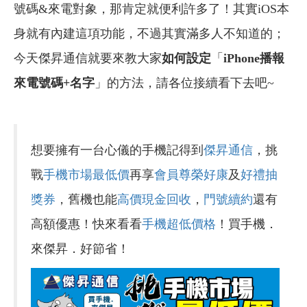
號碼&來電對象，那肯定就便利許多了！其實iOS本
身就有內建這項功能，不過其實滿多人不知道的；
今天傑昇通信就要來教大家
如何設定
「
iPhone播報
來電號碼+名字
」的方法，請各位接續看下去吧~
想要擁有一台心儀的手機記得到
傑昇通信
，挑
戰
手機市場最低價
再享
會員尊榮好康
及
好禮抽
獎券
，舊機也能
高價現金回收
，
門號續約
還有
高額優惠！快來看看
手機超低價格
！買手機．
來傑昇．好節省！