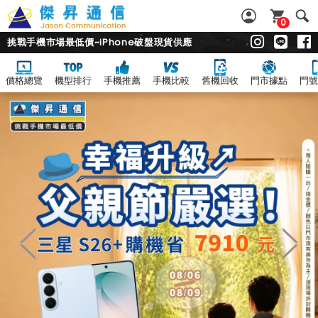
0
挑戰手機市場最低價~iPhone破盤現貨供應
價格總覽
機型排行
手機推薦
手機比較
舊機回收
門市據點
門號