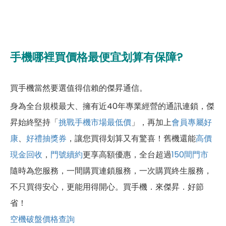
手機哪裡買價格最便宜划算有保障?
買手機當然要選值得信賴的傑昇通信。
身為全台規模最大、擁有近40年專業經營的通訊連鎖，傑
昇始終堅持「
挑戰手機市場最低價
」，再加上
會員專屬好
康
、
好禮抽獎券
，讓您買得划算又有驚喜！舊機還能
高價
現金回收
，
門號續約
更享高額優惠，全台超過
150間門市
隨時為您服務，一間購買連鎖服務，一次購買終生服務，
不只買得安心，更能用得開心。買手機．來傑昇．好節
省！
空機破盤價格查詢