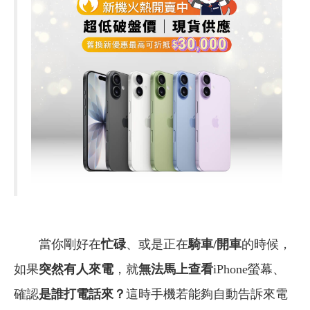
當你剛好在
忙碌
、或是正在
騎車/開車
的時候，
如果
突然有人來電
，就
無法馬上查看
iPhone螢幕、
確認
是誰打電話來？
這時手機若能夠自動告訴來電