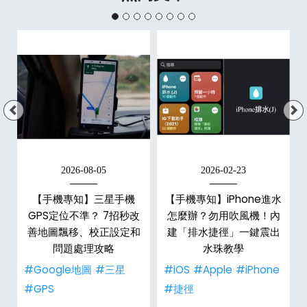
2026-08-05
2026-02-23
白
【手機專知】三星手機
【手機專知】iPhone進水
關
GPS定位不準？ 7招秒改
怎麼辦？勿用吹風機！內
整
善地圖飄移、校正設定和
建「排水捷徑」一鍵震出
問題處理攻略
水珠教學
#Google地圖
#三星
#iOS
#Apple
#iPhone
#GPS
#捷徑