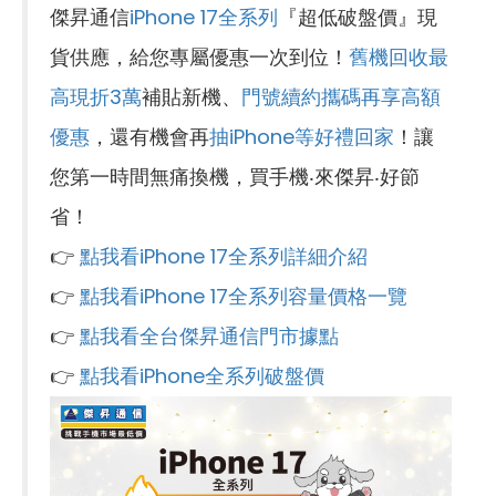
傑昇通信
iPhone 17全系列
『超低破盤價』現
貨供應，給您專屬優惠一次到位！
舊機回收最
高現折3萬
補貼新機、
門號續約攜碼再享高額
優惠
，還有機會再
抽iPhone等好禮回家
！讓
您第一時間無痛換機，買手機‧來傑昇‧好節
省！
👉
點我看iPhone 17全系列詳細介紹
👉
點我看iPhone 17全系列容量價格一覽
👉
點我看全台傑昇通信門市據點
👉
點我看iPhone全系列破盤價