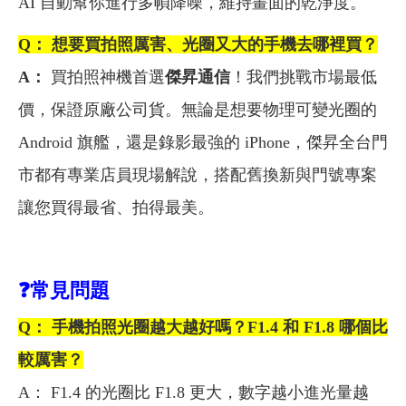
AI 自動幫你進行多幀降噪，維持畫面的乾淨度。
Q： 想要買拍照厲害、光圈又大的手機去哪裡買？
A：
買拍照神機首選
傑昇通信
！我們挑戰市場最低
價，保證原廠公司貨。無論是想要物理可變光圈的
Android 旗艦，還是錄影最強的 iPhone，傑昇全台門
市都有專業店員現場解說，搭配舊換新與門號專案
讓您買得最省、拍得最美。
❓
常見問
題
Q： 手機拍照光圈越大越好嗎？F1.4 和 F1.8 哪個比
較厲害？
A： F1.4 的光圈比 F1.8 更大，數字越小進光量越