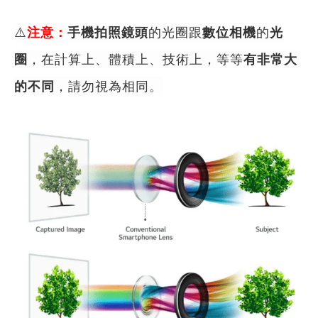
⚠️
注意：
手機拍照鏡頭
的光圈跟
數位相機
的
光
圈
，在計算上、體積上、技術上，等等
有非常大
的不同
，請勿視為相同。