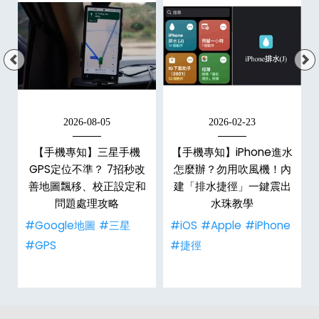
2026-08-05
2026-02-23
白
【手機專知】三星手機
【手機專知】iPhone進水
關
GPS定位不準？ 7招秒改
怎麼辦？勿用吹風機！內
整
善地圖飄移、校正設定和
建「排水捷徑」一鍵震出
問題處理攻略
水珠教學
#Google地圖
#三星
#iOS
#Apple
#iPhone
#GPS
#捷徑