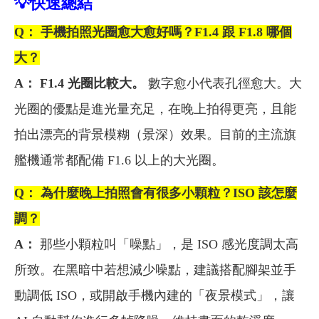
💡
快速總結
Q： 手機拍照光圈愈大愈好嗎？F1.4 跟 F1.8 哪個
大？
A：
F1.4 光圈比較大。
數字愈小代表孔徑愈大。大
光圈的優點是進光量充足，在晚上拍得更亮，且能
拍出漂亮的背景模糊（景深）效果。目前的主流旗
艦機通常都配備 F1.6 以上的大光圈。
Q： 為什麼晚上拍照會有很多小顆粒？ISO 該怎麼
調？
A：
那些小顆粒叫「噪點」，是 ISO 感光度調太高
所致。在黑暗中若想減少噪點，建議搭配腳架並手
動調低 ISO，或開啟手機內建的「夜景模式」，讓