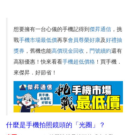
想要擁有一台心儀的手機記得到
傑昇通信
，挑
戰
手機市場最低價
再享
會員尊榮好康
及
好禮抽
獎券
，舊機也能
高價現金回收
，
門號續約
還有
高額優惠！快來看看
手機超低價格
！買手機．
來傑昇．好節省！
什麼是手機拍照鏡頭的「光圈」？