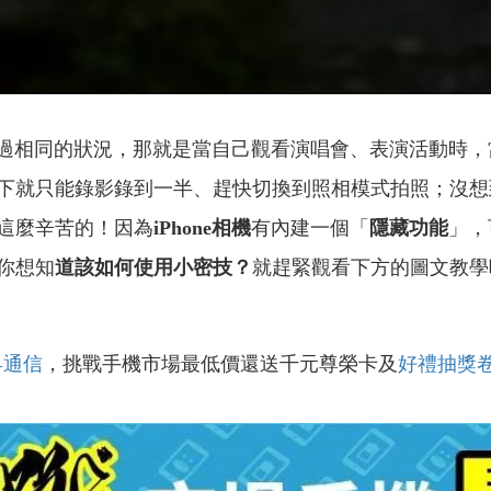
過相同的狀況，那就是當自己觀看演唱會、表演活動時，
下就只能錄影錄到一半、趕快切換到照相模式拍照；沒想
這麼辛苦的！因為
iPhone相機
有內建一個「
隱藏功能
」，
你想知
道該如何使用小密技？
就趕緊觀看下方的圖文教學
昇通信
，挑戰手機市場最低價還送千元尊榮卡及
好禮抽獎