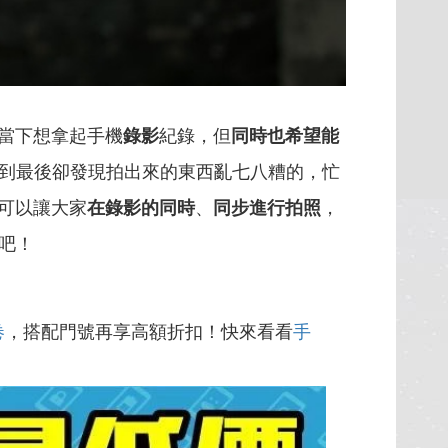
當下想拿起手機
錄影
紀錄，但
同時也希望能
到最後卻發現拍出來的東西亂七八糟的，忙
可以讓大家
在錄影的同時
、
同步進行拍照
，
吧！
卷
，搭配門號再享高額折扣！快來看看
手