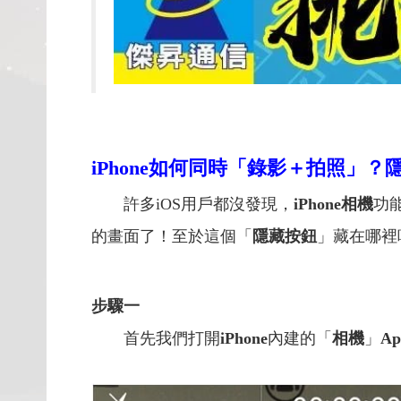
iPhone如何同時「錄影＋拍照」
許多iOS用戶都沒發現，
iPhone相機
功
的畫面了！至於這個「
隱藏按鈕
」藏在哪裡
步驟一
首先我們打開
iPhone
內建的「
相機
」
Ap