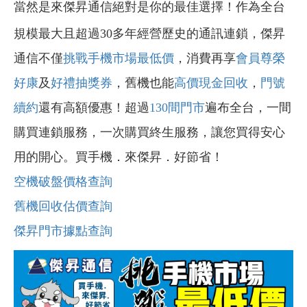
當然是來傑昇通信絕對是你的最佳選擇！作為全台
規模最大且超過30多年經營歷史的通訊連鎖，傑昇
通信不僅
挑戰手機市場最低價
，消費再享
會員尊榮
好康
及
好禮抽獎券
，舊機也能
高價現金回收
，
門號
續約
還有高額優惠！超過
130間門市
遍布全台，一間
購買連鎖服務，一次購買終生服務，讓您買得安心
用的開心。買手機．來傑昇．好節省！
空機破盤價格查詢
舊機回收估價查詢
傑昇門市據點查詢