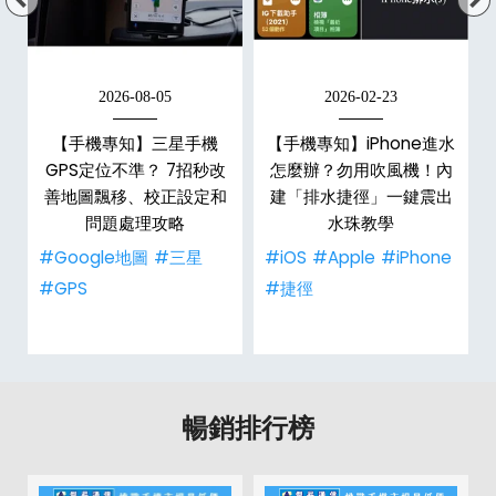
2026-08-05
2026-02-23
白
【手機專知】三星手機
【手機專知】iPhone進水
關
GPS定位不準？ 7招秒改
怎麼辦？勿用吹風機！內
整
善地圖飄移、校正設定和
建「排水捷徑」一鍵震出
問題處理攻略
水珠教學
#Google地圖
#三星
#iOS
#Apple
#iPhone
#GPS
#捷徑
暢銷排行榜