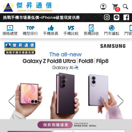
0
挑戰手機市場最低價~iPhone破盤現貨供應
價格總覽
機型排行
手機推薦
手機比較
舊機回收
門市據點
門號