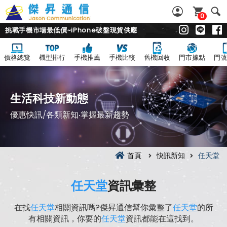
0
挑戰手機市場最低價~iPhone破盤現貨供應
價格總覽
機型排行
手機推薦
手機比較
舊機回收
門市據點
門號
生活科技新動態
優惠快訊/各類新知‧掌握最新趨勢
首頁
快訊新知
任天堂
任天堂
資訊彙整
在找
任天堂
相關資訊嗎?傑昇通信幫你彙整了
任天堂
的所
有相關資訊，你要的
任天堂
資訊都能在這找到。