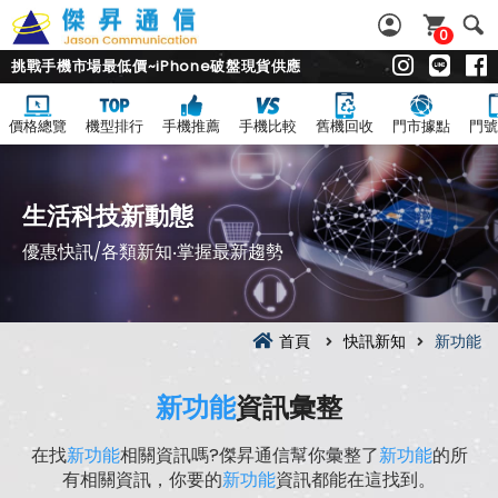
0
挑戰手機市場最低價~iPhone破盤現貨供應
價格總覽
機型排行
手機推薦
手機比較
舊機回收
門市據點
門號
生活科技新動態
優惠快訊/各類新知‧掌握最新趨勢
首頁
快訊新知
新功能
新功能
資訊彙整
在找
新功能
相關資訊嗎?傑昇通信幫你彙整了
新功能
的所
有相關資訊，你要的
新功能
資訊都能在這找到。