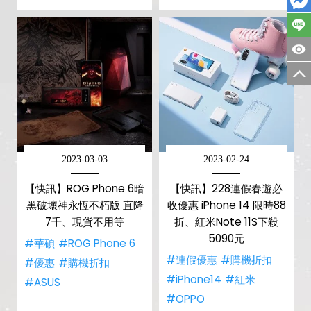
2023-03-03
2023-02-24
【快訊】ROG Phone 6暗
【快訊】228連假春遊必
黑破壞神永恆不朽版 直降
收優惠 iPhone 14 限時88
7千、現貨不用等
折、紅米Note 11S下殺
5090元
#華碩
#ROG Phone 6
#連假優惠
#購機折扣
#優惠
#購機折扣
#iPhone14
#紅米
#ASUS
#OPPO