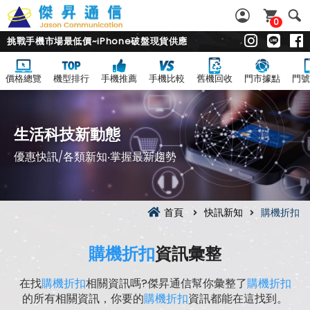
0
挑戰手機市場最低價~iPhone破盤現貨供應
價格總覽
機型排行
手機推薦
手機比較
舊機回收
門市據點
門號
生活科技新動態
優惠快訊/各類新知‧掌握最新趨勢
首頁
快訊新知
購機折扣
購機折扣
資訊彙整
在找
購機折扣
相關資訊嗎?傑昇通信幫你彙整了
購機折扣
的所有相關資訊，你要的
購機折扣
資訊都能在這找到。