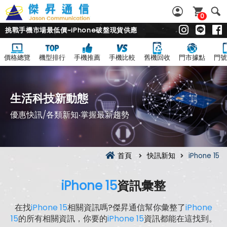
0
挑戰手機市場最低價~iPhone破盤現貨供應
價格總覽
機型排行
手機推薦
手機比較
舊機回收
門市據點
門號
生活科技新動態
優惠快訊/各類新知‧掌握最新趨勢
首頁
快訊新知
iPhone 15
iPhone 15
資訊彙整
在找
iPhone 15
相關資訊嗎?傑昇通信幫你彙整了
iPhone
15
的所有相關資訊，你要的
iPhone 15
資訊都能在這找到。