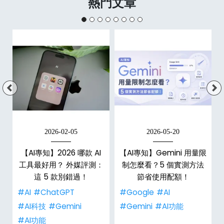
熱門文章
2026-02-05
2026-05-20
y
【AI專知】2026 哪款 AI
【AI專知】Gemini 用量限
大
工具最好用？ 外媒評測：
制怎麼看？5 個實測方法
這 5 款別錯過！
節省使用配額！
#AI
#ChatGPT
#Google
#AI
y
#AI科技
#Gemini
#Gemini
#AI功能
#AI功能