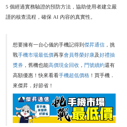
5 個經過實務驗證的預防方法，協助使用者建立嚴
謹的核查流程，確保 AI 內容的真實性。
想要擁有一台心儀的手機記得到
傑昇通信
，挑
戰
手機市場最低價
再享
會員尊榮好康
及
好禮抽
獎券
，舊機也能
高價現金回收
，
門號續約
還有
高額優惠！快來看看
手機超低價格
！買手機．
來傑昇．好節省！