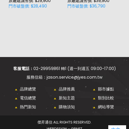
原廠建議售價: $29,900
原廠建議售價: $39,900
原
門市破盤價: $28,490
門市破盤價: $36,790
門
客服電話：
02-29959861 轉1 (週一到週五 09:00-17:00)
jason.service@jyes.com.tw
品牌總覽
品牌推薦
縣市據點
電信總覽
新知主題
類別比較
熱門新知
購物須知
網站導覽
傑昇通信 ALL RIGHTS RESERVED.
WEBDESIGN - GRNET