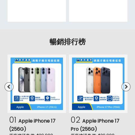
暢銷排行榜
01
02
Apple iPhone 17
Apple iPhone 17
(256G)
Pro (256G)
(