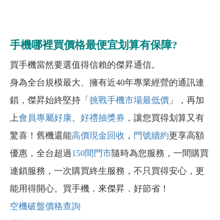
手機哪裡買價格最便宜划算有保障?
買手機當然要選值得信賴的傑昇通信。
身為全台規模最大、擁有近40年專業經營的通訊連
鎖，傑昇始終堅持「
挑戰手機市場最低價
」，再加
上
會員專屬好康
、
好禮抽獎券
，讓您買得划算又有
驚喜！舊機還能
高價現金回收
，
門號續約
更享高額
優惠，全台超過
150間門市
隨時為您服務，一間購買
連鎖服務，一次購買終生服務，不只買得安心，更
能用得開心。買手機．來傑昇．好節省！
空機破盤價格查詢