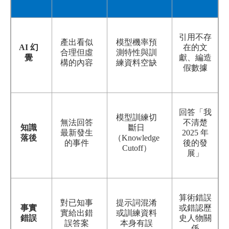
引用不存
產出看似
模型機率預
AI
幻
在的文
合理但虛
測特性與訓
覺
獻、編造
構的內容
練資料空缺
假數據
回答「我
模型訓練切
無法回答
不清楚
知識
斷日
最新發生
2025 年
落後
（Knowledge
的事件
後的發
Cutoff）
展」
算術錯誤
對已知事
提示詞混淆
事實
或錯認歷
實給出錯
或訓練資料
錯誤
史人物關
誤答案
本身有誤
係