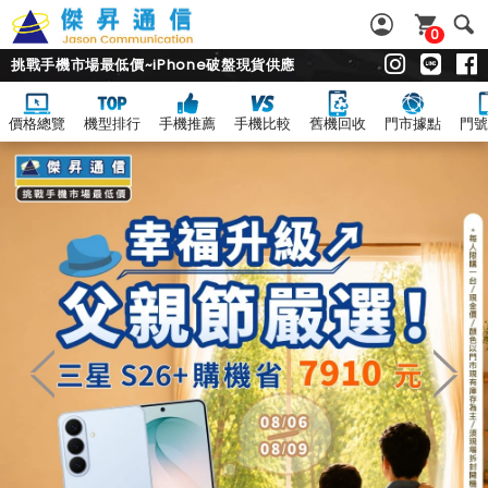
0
挑戰手機市場最低價~iPhone破盤現貨供應
價格總覽
機型排行
手機推薦
手機比較
舊機回收
門市據點
門號