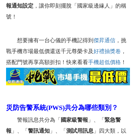
報通知設定
，讓你即刻擺脫「國家級邊緣人」的稱
號！
想要擁有一台心儀的手機記得到
傑昇通信
，挑
戰手機市場最低價還送千元尊榮卡及
好禮抽獎卷
，
搭配門號再享高額折扣！快來看看
手機超低價格
！
災防告警系統(PWS)共分為哪些類別？
警報訊息共分為「
國家級警報
」、「
緊急警
報
」、「
警訊通知
」、「
測試用訊息
」四大類，以