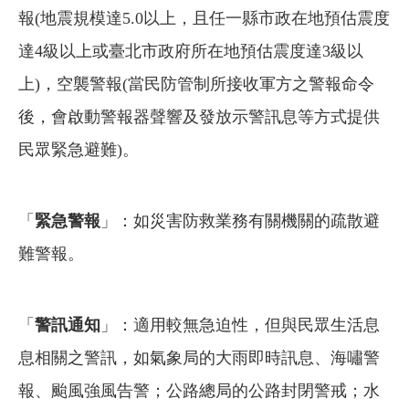
報(地震規模達5.0以上，且任一縣市政在地預估震度
達4級以上或臺北市政府所在地預估震度達3級以
上)，空襲警報(當民防管制所接收軍方之警報命令
後，會啟動警報器聲響及發放示警訊息等方式提供
民眾緊急避難)。
「
緊急警報
」：如災害防救業務有關機關的疏散避
難警報。
「
警訊通知
」：適用較無急迫性，但與民眾生活息
息相關之警訊，如氣象局的大雨即時訊息、海嘯警
報、颱風強風告警；公路總局的公路封閉警戒；水