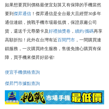
如果想要買到價格最便宜划算又有保障的手機當然
要到
傑昇通信
！傑昇通信是全台最大且經營30多年
通信連鎖，挑戰手機市場最低價，保證原廠公司
貨，還送千元尊榮卡及
好禮抽獎卷
，
續約/攜碼
再享
高額折扣！此外在台灣有近
百間門市
，一間購買連
鎖服務，一次購買終生服務，售後免擔心購買有保
障，買手機來傑昇好節省!
便宜手機價格查詢
傑昇門市據點查詢