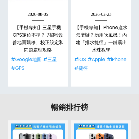
2026-08-05
2026-02-23
白
【手機專知】三星手機
【手機專知】iPhone進水
關
GPS定位不準？ 7招秒改
怎麼辦？勿用吹風機！內
整
善地圖飄移、校正設定和
建「排水捷徑」一鍵震出
問題處理攻略
水珠教學
#Google地圖
#三星
#iOS
#Apple
#iPhone
#GPS
#捷徑
暢銷排行榜