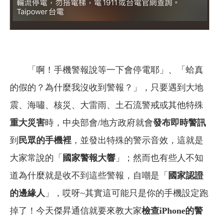
「啊！手機警報說等一下會停電耶」、「蛤真
的假的？為什麼我沒收到警報？」，只要遇到大地
震、海嘯、核災、大雷雨、土石流警戒或其他特殊
重大災害
時，中央部會/地方政府就會
發布即時警訊
到
民眾的手機裡
，並發出特殊的警示音效，這就是
大家常說的「
國家警報大響
」；然而也有些人不知
道為什麼就是收不到這些警報，自嘲是「
國家認證
的邊緣人
」，哎呀~其實這可能只是你的手機設定跑
掉了！今天傑昇通信就要來教大家
檢查iPhone的警