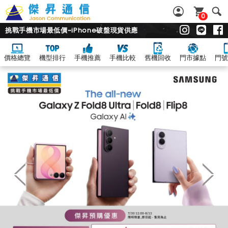
0
挑戰手機市場最低價~iPhone破盤現貨供應
價格總覽
機型排行
手機推薦
手機比較
舊機回收
門市據點
門號