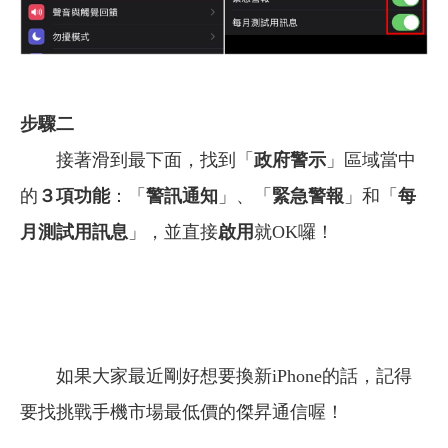
步驟二
接著滑到最下面，找到「
政府警示
」區域當中
的
３項功能
：「
警訊通知
」、「
緊急警報
」和「
每
月測試用訊息
」，並直接
啟用
就OK囉！
如果大家最近剛好想要換新iPhone的話，記得
要找挑戰手機市場最低價的傑昇通信喔！