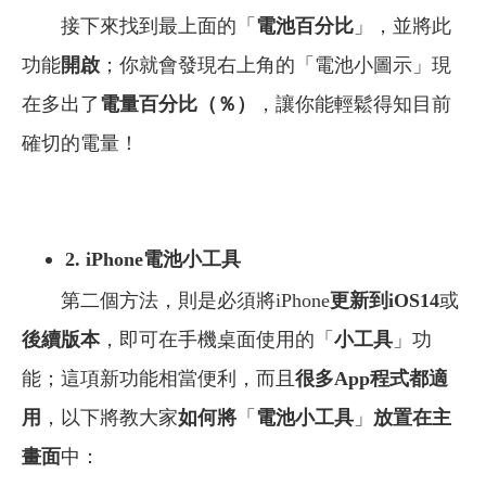
接下來找到最上面的「
電池百分比
」，並將此
功能
開啟
；你就會發現右上角的「電池小圖示」現
在多出了
電量百分比（％）
，讓你能輕鬆得知目前
確切的電量！
2. iPhone電池小工具
第二個方法，則是必須將iPhone
更新到iOS14
或
後續版本
，即可在手機桌面使用的「
小工具
」功
能；這項新功能相當便利，而且
很多App程式都適
用
，以下將教大家
如何將
「
電池小工具
」
放置在主
畫面
中：