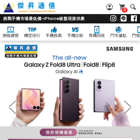
0
挑戰手機市場最低價~iPhone破盤現貨供應
價格總覽
機型排行
手機推薦
手機比較
舊機回收
門市據點
門號