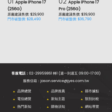
01
02
Apple iPhone 17
Apple iPhone 17
(256G)
Pro (256G)
(
原廠建議售價: $29,900
原廠建議售價: $39,900
原
門市破盤價: $28,490
門市破盤價: $36,790
門
客服電話：
02-29959861 轉1 (週一到週五 09:00-17:00)
jason.service@jyes.com.tw
品牌總覽
品牌推薦
縣市據點
電信總覽
新知主題
類別比較
熱門新知
購物須知
網站導覽