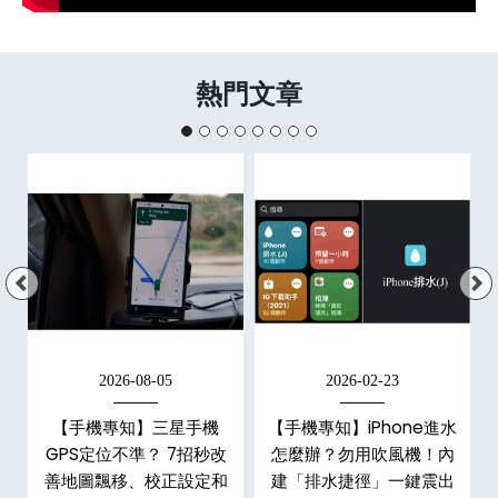
熱門文章
2026-08-05
2026-02-23
白
【手機專知】三星手機
【手機專知】iPhone進水
關
GPS定位不準？ 7招秒改
怎麼辦？勿用吹風機！內
整
善地圖飄移、校正設定和
建「排水捷徑」一鍵震出