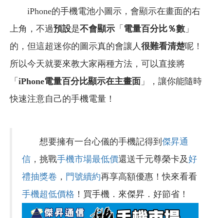
iPhone的手機電池小圖示，會顯示在畫面的右
上角，不過
預設
是
不會顯示
「
電量百分比％數
」
的，但這超迷你的圖示真的會讓人
很難看清楚
呢！
所以今天就要來教大家兩種方法，可以直接將
「
iPhone電量百分比顯示在主畫面
」，讓你能隨時
快速注意自己的手機電量！
想要擁有一台心儀的手機記得到
傑昇通
信
，挑戰
手機市場最低價
還送千元尊榮卡及
好
禮抽獎卷
，
門號續約
再享高額優惠！快來看看
手機超低價格
！買手機．來傑昇．好節省！