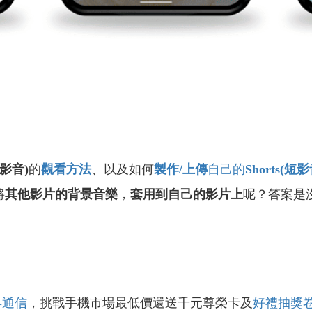
(短影音)
的
觀看方法
、以及如何
製作/
上傳
自己的
Shorts(
短影
將
其他影片的背景音樂
，
套用到自己的影片上
呢？答案是
昇通信
，挑戰手機市場最低價還送千元尊榮卡及
好禮抽獎