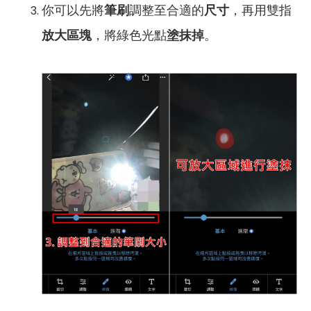
你可以先將
筆刷
調整至合適的
尺寸
，再用雙指
放大區塊
，將綠色光點
塗抹掉
。