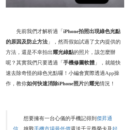
先前我們才解析過「
iPhone拍照出現綠色光點
的原因及防止方法
」，然而假如試過了文內提供的
方法，還是不幸拍出
耀光綠點
的照片，該怎麼辦
呢？其實我們只要透過「
手機修圖軟體
」，就能快
速去除奇怪的綠色光點囉！小編會實際透過App操
作，教你
如何快速消除iPhone照片
的
耀光
情況！
想要擁有一台心儀的手機記得到
傑昇通
信
，挑戰
手機市場最低價
還送千元尊榮卡及
好