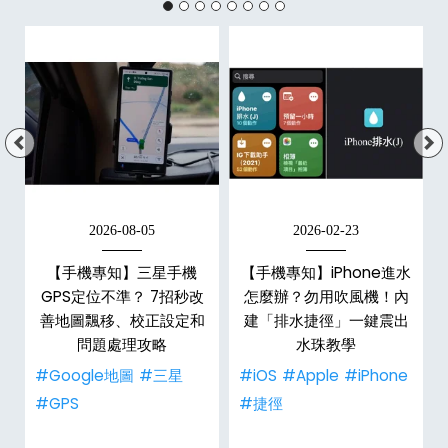
2026-08-05
2026-02-23
白
【手機專知】三星手機
【手機專知】iPhone進水
關
GPS定位不準？ 7招秒改
怎麼辦？勿用吹風機！內
整
善地圖飄移、校正設定和
建「排水捷徑」一鍵震出
問題處理攻略
水珠教學
#Google地圖
#三星
#iOS
#Apple
#iPhone
#GPS
#捷徑