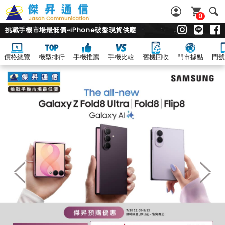
0
挑戰手機市場最低價~iPhone破盤現貨供應
價格總覽
機型排行
手機推薦
手機比較
舊機回收
門市據點
門號