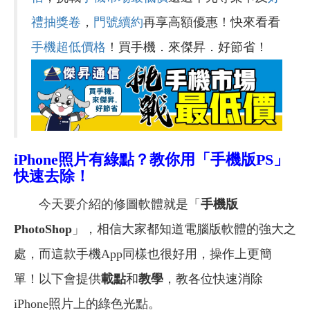
禮抽獎卷
，
門號續約
再享高額優惠！快來看看
手機超低價格
！買手機．來傑昇．好節省！
iPhone
照片有綠點？教你用「手機版PS」
快速去除！
今天要介紹的修圖軟體就是「
手機版
PhotoShop
」，相信大家都知道電腦版軟體的強大之
處，而這款手機App同樣也很好用，操作上更簡
單！以下會提供
載點
和
教學
，教各位快速消除
iPhone照片上的綠色光點。