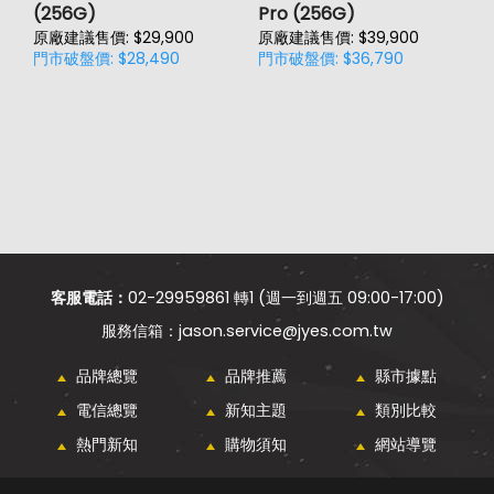
(256G)
Pro (256G)
(
原廠建議售價: $29,900
原廠建議售價: $39,900
原
門市破盤價: $28,490
門市破盤價: $36,790
門
客服電話：
02-29959861 轉1 (週一到週五 09:00-17:00)
jason.service@jyes.com.tw
品牌總覽
品牌推薦
縣市據點
電信總覽
新知主題
類別比較
熱門新知
購物須知
網站導覽