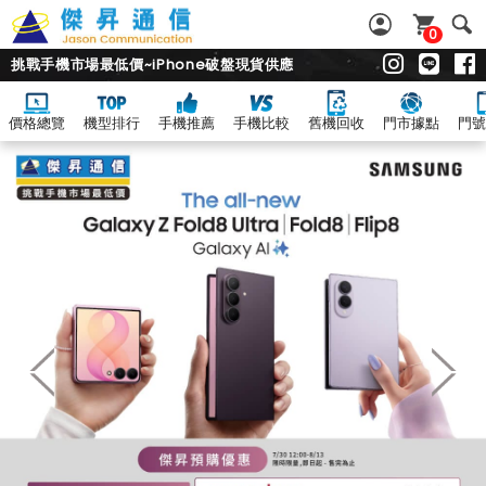
0
挑戰手機市場最低價~iPhone破盤現貨供應
價格總覽
機型排行
手機推薦
手機比較
舊機回收
門市據點
門號