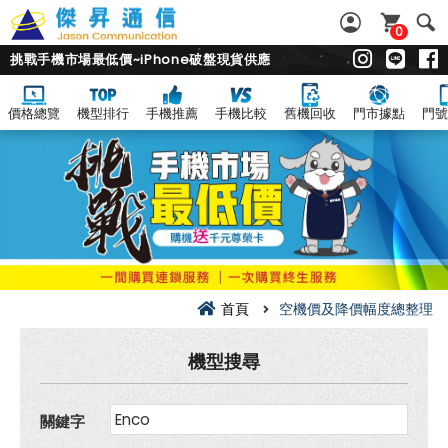
0
挑戰手機市場最低價~iPhone破盤現貨供應
價格總覽
機型排行
手機推薦
手機比較
舊機回收
門市據點
門號
空
機
價
及
降
價
幅
度
總
整
理
首頁
空機價及降價幅度總整理
機型搜尋
關鍵字