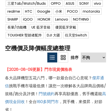
三星Tab/Watch/Buds
OPPO
ASUS
SONY
vivo
realme
HTC
Google
小米
POCO
motorola
SHARP
iQOO
HONOR
Lenovo
NOTHING
長輩/功能機
UE 藍牙音箱
優質藍牙穿戴
TOUGHER 堅韌者配件
DJI 大疆
任天堂Switch
空機價及降價幅度總整理
【2026-08-09更新】門市現貨價格表
各大品牌機型五花八門，哪一款最合自己心意呢？
傑昇通
信
挑戰手機市場最低價！讓您一次瞭解各大品牌商品價格/
規格/跑分及評價！
門號續約
再享高額優惠，舊手機還能
高
價現金回收
！全台
160多間門市
，買手機．來傑昇．好節
省！