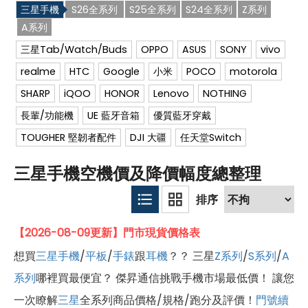
三星手機
S26全系列
S25全系列
S24全系列
Z系列
A系列
三星Tab/Watch/Buds
OPPO
ASUS
SONY
vivo
realme
HTC
Google
小米
POCO
motorola
SHARP
iQOO
HONOR
Lenovo
NOTHING
長輩/功能機
UE 藍牙音箱
優質藍牙穿戴
TOUGHER 堅韌者配件
DJI 大疆
任天堂Switch
三星手機空機價及降價幅度總整理
【2026-08-09更新】門市現貨價格表
想買
三星
手機
/
平板
/
手錶
跟
耳機
？？ 三星
Z系列
/
S系列
/
A
系列
哪裡買最便宜？ 傑昇通信挑戰手機市場最低價！ 讓您
一次瞭解
三星
全系列商品價格/規格/跑分及評價！
門號續