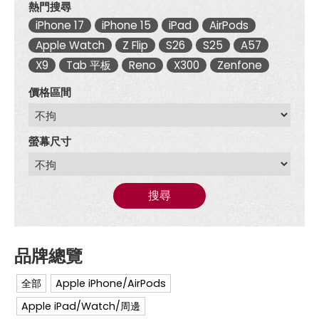
熱門搜尋
iPhone 17
iPhone 15
iPad
AirPods
Apple Watch
Z Flip
S26
S25
A57
X9
Tab 平板
Reno
X300
Zenfone
價格區間
螢幕尺寸
搜尋
全部
Apple iPhone/AirPods
Apple iPad/Watch/周邊