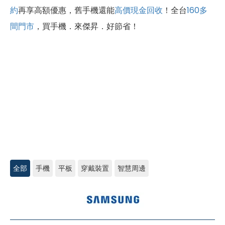
約
再享高額優惠，舊手機還能
高價現金回收
！全台
160多
間門市
，買手機．來傑昇．好節省！
全部
手機
平板
穿戴裝置
智慧周邊
三
星
手
機