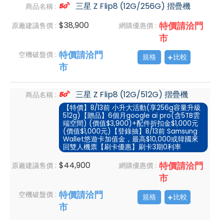
三星 Z Flip8 (12G/256G) 摺疊機
商品名稱 :
$38,900
特價請洽門
原廠建議售價 :
網購優惠價 :
市
特價請洽門
空機破盤價 :
規格
比較
市
三星 Z Flip8 (12G/512G) 摺疊機
商品名稱 :
【特價】8/13前 小升大活動(享256g容量升級
512g)【贈品】6個月google ai pro(含5TB雲
端空間) (價值$3,900)+配件折扣金$1,000元
(價值$1,000元)【登錄抽】8/13前 Samsung
Wallet悠遊卡加值金，最高$10,000或韓國來
回雙人機票【刷卡優惠】刷卡3期0利率
$44,900
特價請洽門
原廠建議售價 :
網購優惠價 :
市
特價請洽門
空機破盤價 :
規格
比較
市