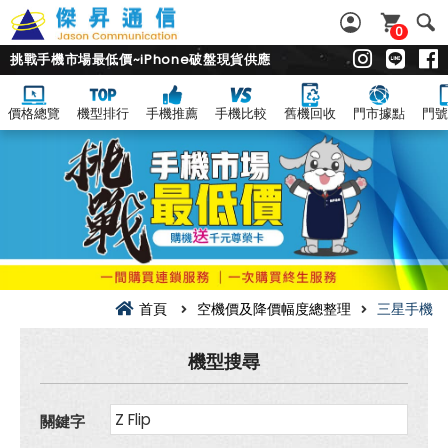
0
挑戰手機市場最低價~iPhone破盤現貨供應
價格總覽
機型排行
手機推薦
手機比較
舊機回收
門市據點
門號
三
星
手
機
空
機
價
及
降
價
幅
首頁
空機價及降價幅度總整理
三星手機
度
總
整
機型搜尋
理
關鍵字