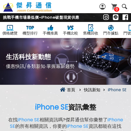
0
挑戰手機市場最低價~iPhone破盤現貨供應
價格總覽
機型排行
手機推薦
手機比較
舊機回收
門市據點
門號
生活科技新動態
優惠快訊/各類新知‧掌握最新趨勢
首頁
快訊新知
iPhone SE
iPhone SE
資訊彙整
在找
iPhone SE
相關資訊嗎?傑昇通信幫你彙整了
iPhone
SE
的所有相關資訊，你要的
iPhone SE
資訊都能在這找