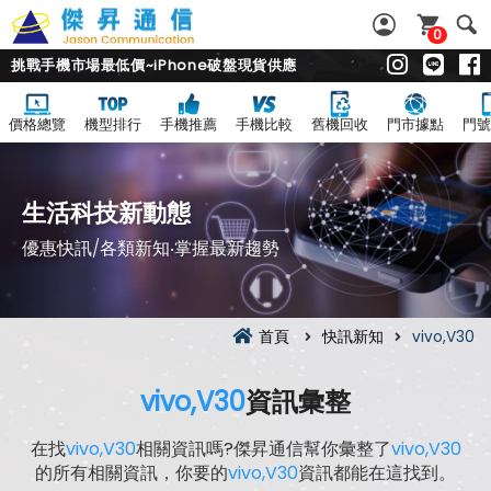
0
挑戰手機市場最低價~iPhone破盤現貨供應
價格總覽
機型排行
手機推薦
手機比較
舊機回收
門市據點
門號
生活科技新動態
優惠快訊/各類新知‧掌握最新趨勢
首頁
快訊新知
vivo,V30
vivo,V30
資訊彙整
在找
vivo,V30
相關資訊嗎?傑昇通信幫你彙整了
vivo,V30
的所有相關資訊，你要的
vivo,V30
資訊都能在這找到。