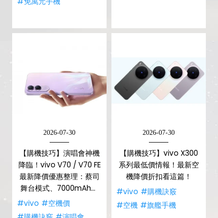
#免萬元手機
2026-07-30
2026-07-30
【購機技巧】演唱會神機
【購機技巧】vivo X300
降臨！vivo V70 / V70 FE
系列最低價情報！最新空
最新降價優惠整理：蔡司
機降價折扣看這篇！
舞台模式、7000mAh大
#vivo
#購機訣竅
電量，空機推薦哪裡買低
#vivo
#空機價
#空機
#旗艦手機
價？
#購機訣竅
#演唱會