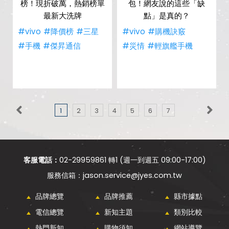
榜！現折破萬，熱銷榜單
包！網友說的這些「缺
最新大洗牌
點」是真的？
#vivo
#降價榜
#三星
#vivo
#購機訣竅
#手機
#傑昇通信
#災情
#輕旗艦手機
1
2
3
4
5
6
7
客服電話：
02-29959861 轉1 (週一到週五 09:00-17:00)
jason.service@jyes.com.tw
品牌總覽
品牌推薦
縣市據點
電信總覽
新知主題
類別比較
熱門新知
購物須知
網站導覽