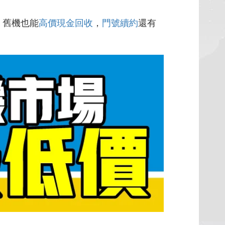
，舊機也能
高價現金回收
，
門號續約
還有