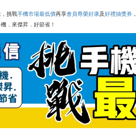
信
，挑戰
手機市場最低價
再享
會員尊榮好康
及
好禮抽獎券
手機．來傑昇．好節省！