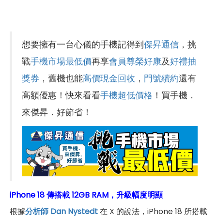
想要擁有一台心儀的手機記得到
傑昇通信
，挑
戰
手機市場最低價
再享
會員尊榮好康
及
好禮抽
獎券
，舊機也能
高價現金回收
，
門號續約
還有
高額優惠！快來看看
手機超低價格
！買手機．
來傑昇．好節省！
iPhone 18 傳搭載 12GB RAM，升級幅度明顯
根據
分析師 Dan Nystedt
在 X 的說法，iPhone 18 所搭載