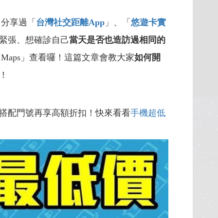
曾分享過「
台灣社交距離App
」、「
悠遊卡實
緊張、想確診自己
當天是否也造訪過相同的
Maps」查看囉！這篇文章會教大家
如何開
！
搭配門號再享高額折扣！快來看看
手機超低