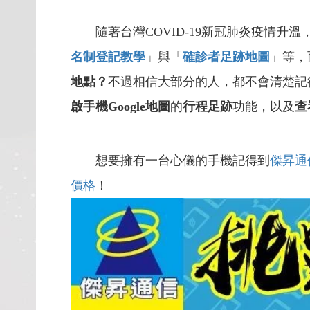
隨著台灣COVID-19新冠肺炎疫情升溫
名制登記教學
」與「
確診者足跡地圖
」等，
地點？
不過相信大部分的人，都不會清楚記得
啟手機Google地圖
的
行程足跡
功能，以及
查
想要擁有一台心儀的手機記得到
傑昇通
價格
！