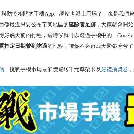
，與防疫相關的手機App、網站也派上用場了，像是我們
而像最近只要公布了某地區的
確診者足跡
，大家就會開始
好幾天前的行程，這時候就可以透過手機中的「Google 
看指定日期曾到訪過
的地點，讓你不必再成天緊張兮兮了
信
，挑戰手機市場最低價還送千元尊榮卡及
好禮抽獎卷
，