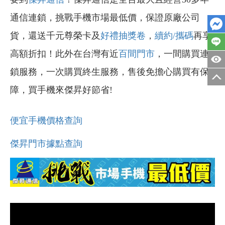
通信連鎖，挑戰手機市場最低價，保證原廠公司
貨，還送千元尊榮卡及
好禮抽獎卷
，
續約/攜碼
再享
高額折扣！此外在台灣有近
百間門市
，一間購買連
鎖服務，一次購買終生服務，售後免擔心購買有保
障，買手機來傑昇好節省!
便宜手機價格查詢
傑昇門市據點查詢