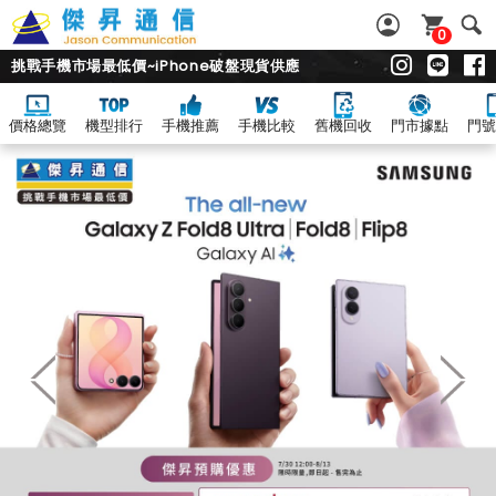
0
挑戰手機市場最低價~iPhone破盤現貨供應
價格總覽
機型排行
手機推薦
手機比較
舊機回收
門市據點
門號