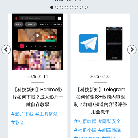
2026-01-14
2026-02-23
x
【科技新知】Hanime影
【科技新知】Telegram
6
片如何下載？成人影片一
如何解鎖18+敏感內容限
數
鍵儲存教學
制？群組/頻道內容過濾停
用全教學
#影片下載
#工具網站
事
#社群軟體
#隱私安全
#影音
#社群小編
#網路熱議