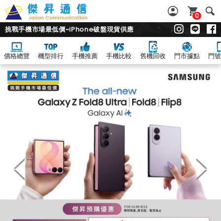
0
挑戰手機市場最低價~iPhone破盤現貨供應
價格總覽
機型排行
手機推薦
手機比較
舊機回收
門市據點
門號