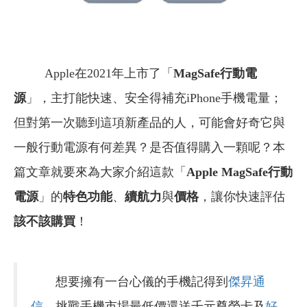
Apple在2021年上市了「
MagSafe行動電
源
」，主打能快速、安全得補充iPhone手機電量；
但對第一次聽到這項新產品的人，可能會好奇它與
一般行動電源有何差異？是否值得購入一顆呢？本
篇文章就要來為大家介紹這款「
Apple MagSafe行動
電源
」的
特色功能
、
續航力
與
價格
，讓你快速評估
該不該購買
！
想要擁有一台心儀的手機記得到
傑昇通
信
，挑戰手機市場最低價還送千元尊榮卡及
好