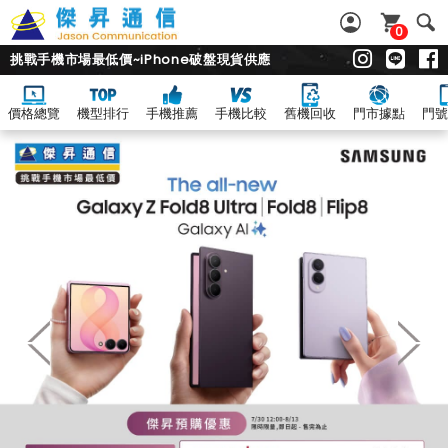
0
挑戰手機市場最低價~iPhone破盤現貨供應
價格總覽
機型排行
手機推薦
手機比較
舊機回收
門市據點
門號