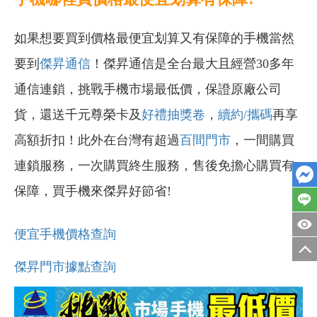
如果想要買到價格最便宜划算又有保障的手機當然
要到
傑昇通信
！傑昇通信是全台最大且經營30多年
通信連鎖，挑戰手機市場最低價，保證原廠公司
貨，還送千元尊榮卡及
好禮抽獎卷
，
續約/攜碼
再享
高額折扣！此外在台灣有超過
百間門市
，一間購買
連鎖服務，一次購買終生服務，售後免擔心購買有
保障，買手機來傑昇好節省!
便宜手機價格查詢
傑昇門市據點查詢