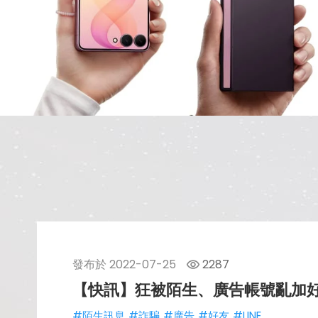
發布於
2022-07-25
2287
【快訊】狂被陌生、廣告帳號亂加好
#陌生訊息
#詐騙
#廣告
#好友
#LINE