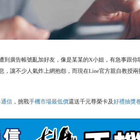
遭到廣告帳號亂加好友，像是某某的X小姐，有急事跟你
息，讓不少人氣炸上網抱怨，而現在Line官方親自教授
昇通信
，挑戰
手機市場最低價
還送千元尊榮卡及
好禮抽獎
！