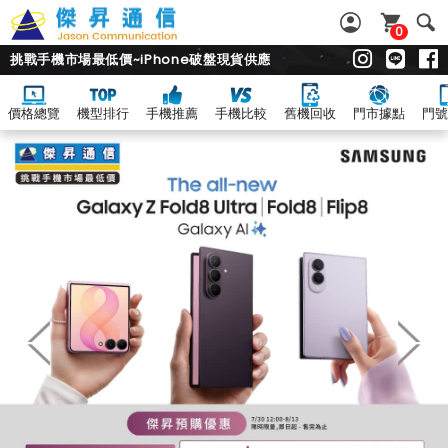
0
挑戰手機市場最低價~iPhone破盤現貨供應
價格總覽
機型排行
手機推薦
手機比較
舊機回收
門市據點
門號