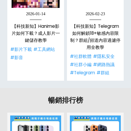
2026-01-14
2026-02-23
x
【科技新知】Hanime影
【科技新知】Telegram
6
片如何下載？成人影片一
如何解鎖18+敏感內容限
數
鍵儲存教學
制？群組/頻道內容過濾停
用全教學
#影片下載
#工具網站
事
#社群軟體
#隱私安全
#影音
#社群小編
#網路熱議
#Telegram
#群組
暢銷排行榜