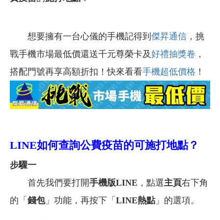
想要擁有一台心儀的手機記得到
傑昇通信
，挑
戰手機市場最低價還送千元尊榮卡及
好禮抽獎卷
，
搭配門號再享高額折扣！快來看看
手機超低價格
！
LINE
如何查詢公費疫苗的可施打地點？
步驟一
首先我們要打開
手機版LINE
，點選
主頁
右下角
的「
錢包
」功能，再按下「
LINE熱點
」的選項。