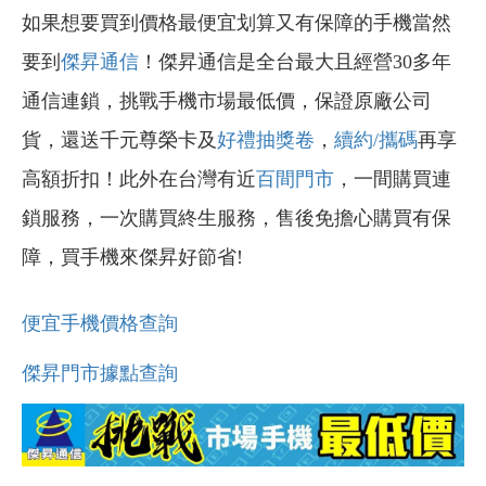
如果想要買到價格最便宜划算又有保障的手機當然
要到
傑昇通信
！傑昇通信是全台最大且經營30多年
通信連鎖，挑戰手機市場最低價，保證原廠公司
貨，還送千元尊榮卡及
好禮抽獎卷
，
續約/攜碼
再享
高額折扣！此外在台灣有近
百間門市
，一間購買連
鎖服務，一次購買終生服務，售後免擔心購買有保
障，買手機來傑昇好節省!
便宜手機價格查詢
傑昇門市據點查詢