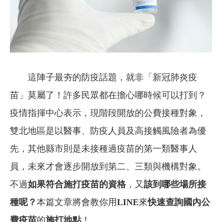
這陣子最夯的防疫話題，就非「新冠肺炎疫
苗」莫屬了！許多民眾都在擔心哪時候可以打到？
疫情指揮中心表示，現階段開放的公費接種對象，
雙北地區是以醫事、防疫人員及高接觸風險者為優
先，其他縣市則是未接種過疫苗的第一類醫事人
員，未來才會逐步開放到第二、三類與機構對象。
不過
如果符合施打疫苗的資格
，又
該到哪些場所接
種呢？
本篇文章將會教你用
LINE
來
快速查詢國內
公
費疫苗
的
施打地點
！