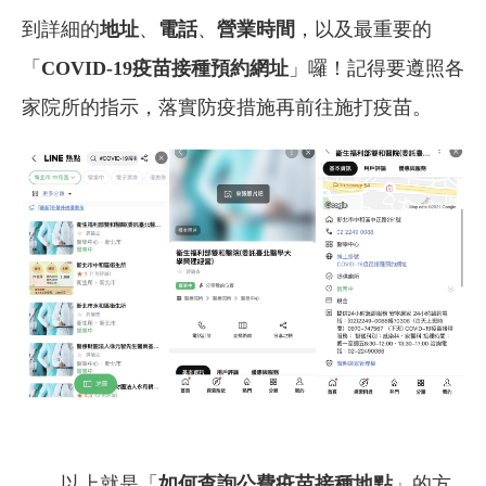
到詳細的
地址
、
電話
、
營業時間
，以及最重要的
「
COVID-19疫苗接種預約網址
」囉！記得要遵照各
家院所的指示，落實防疫措施再前往施打疫苗。
以上就是「
如何查詢
公費疫苗接種地點
」的方