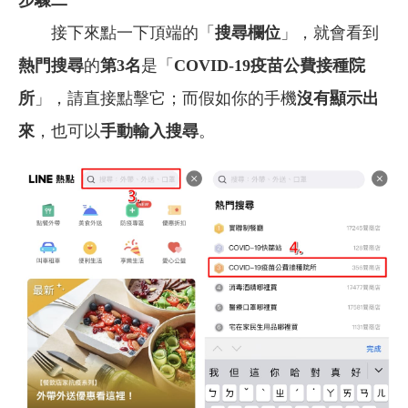
接下來點一下頂端的「
搜尋欄位
」，就會看到
熱門搜尋
的
第3名
是「
COVID-19疫苗公費接種院
所
」，請直接點擊它；而假如你的手機
沒有顯示出
來
，也可以
手動輸入搜尋
。