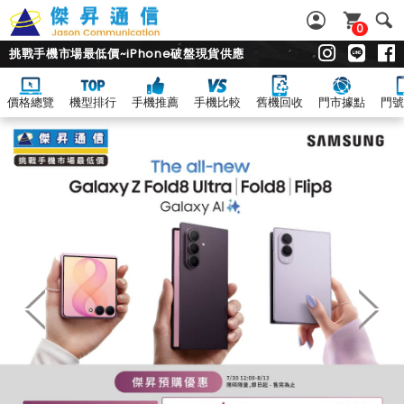
0
挑戰手機市場最低價~iPhone破盤現貨供應
價格總覽
機型排行
手機推薦
手機比較
舊機回收
門市據點
門號