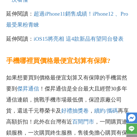
延伸閱讀：
超過iPhone11銷售成績！iPhone12 、Pro
最受果粉青睞
延伸閱讀：
iOS15將亮相 這4款新品有望同台發表
手機哪裡買價格最便宜划算有保障?
如果想要買到價格最便宜划算又有保障的手機當然
要到
傑昇通信
！傑昇通信是全台最大且經營30多年
通信連鎖，挑戰手機市場最低價，保證原廠公司
貨，還送千元尊榮卡及
好禮抽獎卷
，
續約/攜碼
再享
高額折扣！此外在台灣有近
百間門市
，一間購買連
鎖服務，一次購買終生服務，售後免擔心購買有保