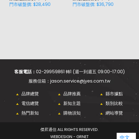
門市破盤價: $28,490
門市破盤價: $36,790
門
客服電話：
02-29959861 轉1 (週一到週五 09:00-17:00)
jason.service@jyes.com.tw
品牌總覽
品牌推薦
縣市據點
電信總覽
新知主題
類別比較
熱門新知
購物須知
網站導覽
傑昇通信 ALL RIGHTS RESERVED.
中文
WEBDESIGN - GRNET