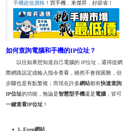
手機超低價格
！買手機．來傑昇．好節省！
如何查詢電腦和手機的IP位址？
以往如果想知道自己電腦的 IP位址，還得從網
際網路設定或輸入指令查看，雖然不會很困難，但
步驟也是有點繁複；而現在許多
網站
都有
快速查詢
IP位址
的功能，無論是
智慧型手機
還是
電腦
，皆可
一鍵查看IP位址
！
1. Eyep網站