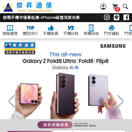
0
挑戰手機市場最低價~iPhone破盤現貨供應
價格總覽
機型排行
手機推薦
手機比較
舊機回收
門市據點
門號