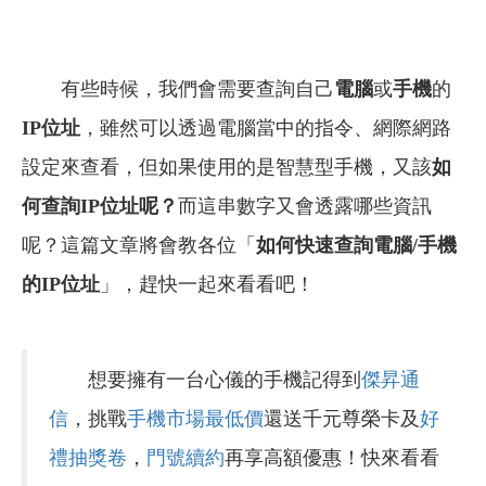
有些時候，我們會需要查詢自己
電腦
或
手機
的
IP位址
，雖然可以透過電腦當中的指令、網際網路
設定來查看，但如果使用的是智慧型手機，又該
如
何查詢IP位址呢？
而這串數字又會透露哪些資訊
呢？這篇文章將會教各位「
如何快速查詢電腦/手機
的IP位址
」，趕快一起來看看吧！
想要擁有一台心儀的手機記得到
傑昇通
信
，挑戰
手機市場最低價
還送千元尊榮卡及
好
禮抽獎卷
，
門號續約
再享高額優惠！快來看看