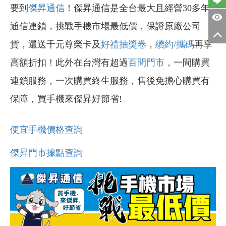
要到
傑昇通信
！傑昇通信是全台最大且經營30多年
通信連鎖，挑戰手機市場最低價，保證原廠公司
貨，還送千元尊榮卡及
好禮抽獎卷
，
續約/攜碼
再享
高額折扣！此外在台灣有超過
百間門市
，一間購買
連鎖服務，一次購買終生服務，售後免擔心購買有
保障，買手機來傑昇好節省!
便宜手機價格查詢
傑昇門市據點查詢