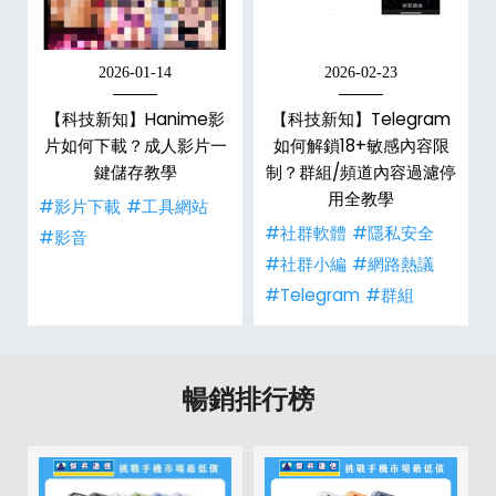
2026-01-14
2026-02-23
【科技新知】Hanime影
【科技新知】Telegram
戶
片如何下載？成人影片一
如何解鎖18+敏感內容限
鍵儲存教學
制？群組/頻道內容過濾停
用全教學
#影片下載
#工具網站
#社群軟體
#隱私安全
#影音
#社群小編
#網路熱議
#Telegram
#群組
暢銷排行榜