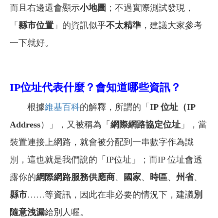
而且右邊還會顯示
小地圖
；不過實際測試發現，
「
縣市位置
」的資訊似乎
不太精準
，建議大家參考
一下就好。
IP位址代表什麼？會知道哪些資訊？
根據
維基百科
的解釋，所謂的「
IP 位址（IP
Address
）」，又被稱為「
網際網路協定位址
」，當
裝置連接上網路，就會被分配到一串數字作為識
別，這也就是我們說的「IP位址」；而IP 位址會透
露你的
網際網路服務供應商
、
國家
、
時區
、
州省
、
縣市
……等資訊，因此在非必要的情況下，建議
別
隨意洩漏
給別人喔。