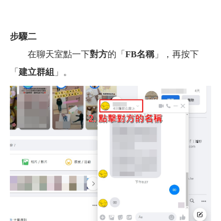
步驟二
在聊天室點一下
對方
的「
FB名稱
」，再按下
「
建立群組
」。