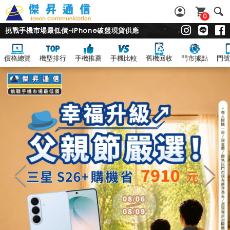
0
挑戰手機市場最低價~iPhone破盤現貨供應
價格總覽
機型排行
手機推薦
手機比較
舊機回收
門市據點
門號