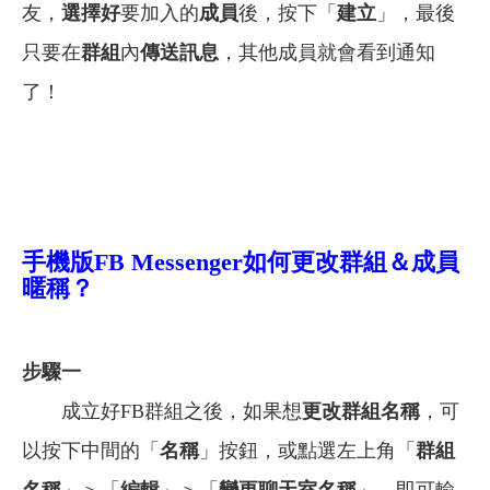
友，
選擇好
要加入的
成員
後，按下「
建立
」，最後
只要在
群組
內
傳送訊息
，其他成員就會看到通知
了！
手機版FB Messenger如何更改群組＆成員
暱稱？
步驟一
成立好FB群組之後，如果想
更改群組名稱
，可
以按下中間的「
名稱
」按鈕，或點選左上角「
群組
名稱
」＞「
編輯
」＞「
變更聊天室名稱
」，即可輸