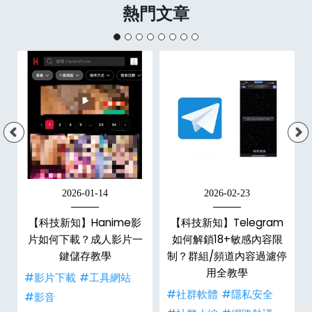
熱門文章
2026-01-14
2026-02-23
【科技新知】Hanime影
【科技新知】Telegram
戶
片如何下載？成人影片一
如何解鎖18+敏感內容限
鍵儲存教學
制？群組/頻道內容過濾停
用全教學
#影片下載
#工具網站
#社群軟體
#隱私安全
#影音