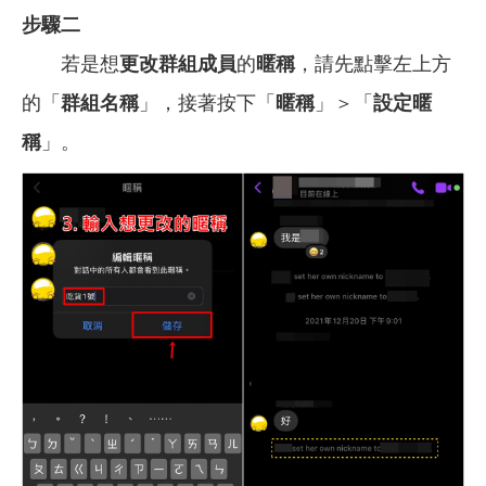
步驟二
若是想
更改群組成員
的
暱稱
，請先點擊左上方
的「
群組名稱
」，接著按下「
暱稱
」＞「
設定暱
稱
」。