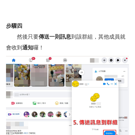
步驟四
然後只要
傳送一則訊息
到該群組，其他成員就
會收到
通知
囉！