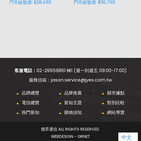
門市破盤價: $28,490
門市破盤價: $36,790
門
客服電話：
02-29959861 轉1 (週一到週五 09:00-17:00)
jason.service@jyes.com.tw
品牌總覽
品牌推薦
縣市據點
電信總覽
新知主題
類別比較
熱門新知
購物須知
網站導覽
傑昇通信 ALL RIGHTS RESERVED.
中文
WEBDESIGN - GRNET