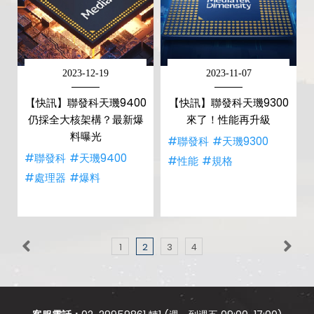
2023-12-19
2023-11-07
【快訊】聯發科天璣9400
【快訊】聯發科天璣9300
仍採全大核架構？最新爆
來了！性能再升級
料曝光
#聯發科
#天璣9300
#聯發科
#天璣9400
#性能
#規格
#處理器
#爆料
1
2
3
4