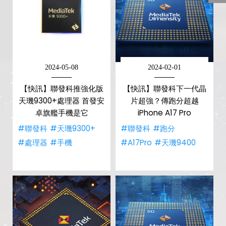
2024-05-08
2024-02-01
【快訊】聯發科推強化版
【快訊】聯發科下一代晶
天璣9300+處理器 首發安
片超強？傳跑分超越
卓旗艦手機是它
iPhone A17 Pro
#聯發科
#天璣9300+
#聯發科
#跑分
#處理器
#手機
#A17Pro
#天璣9400