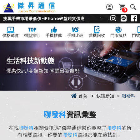
0
挑戰手機市場最低價~iPhone破盤現貨供應
價格總覽
機型排行
手機推薦
手機比較
舊機回收
門市據點
門號
生活科技新動態
優惠快訊/各類新知‧掌握最新趨勢
首頁
快訊新知
聯發科
聯發科
資訊彙整
在找
聯發科
相關資訊嗎?傑昇通信幫你彙整了
聯發科
的所
有相關資訊，你要的
聯發科
資訊都能在這找到。