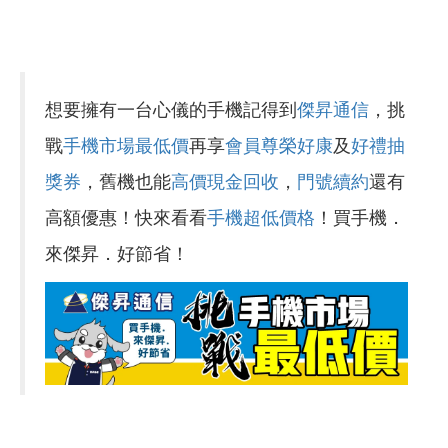
想要擁有一台心儀的手機記得到
傑昇通信
，挑
戰
手機市場最低價
再享
會員尊榮好康
及
好禮抽
獎券
，舊機也能
高價現金回收
，
門號續約
還有
高額優惠！快來看看
手機超低價格
！買手機．
來傑昇．好節省！