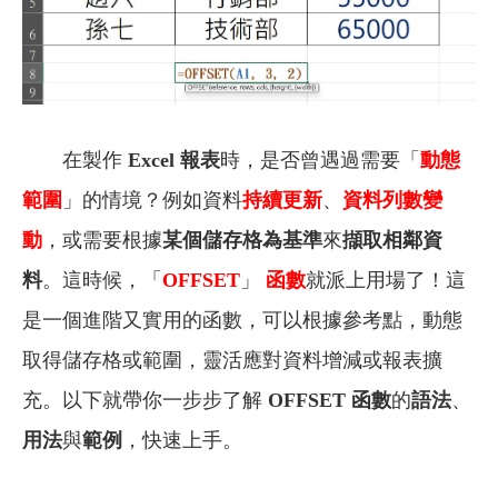
在製作
Excel 報表
時，是否曾遇過需要「
動態
範圍
」的情境？例如資料
持續更新
、
資料列數變
動
，或需要根據
某個儲存格為基準
來
擷取相鄰資
料
。這時候，「
OFFSET
」
函數
就派上用場了！這
是一個進階又實用的函數，可以根據參考點，動態
取得儲存格或範圍，靈活應對資料增減或報表擴
充。以下就帶你一步步了解
OFFSET 函數
的
語法
、
用法
與
範例
，快速上手。