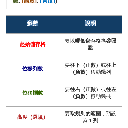
數
,
[
高度]
,
[
寬度]
)
參數
說明
要以
哪個儲存格
為
參照
起始儲存格
點
要
往下（正數）
或
往上
位移列數
（負數）
移動幾列
要
往右（正數）
或
往左
位移欄數
（負數）
移動幾欄
要
取幾列的範圍
，預設
高度（選填）
為
1 列