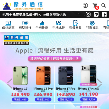
0
挑戰手機市場最低價~iPhone破盤現貨供應
價格總覽
機型排行
手機推薦
手機比較
舊機回收
門市據點
門號