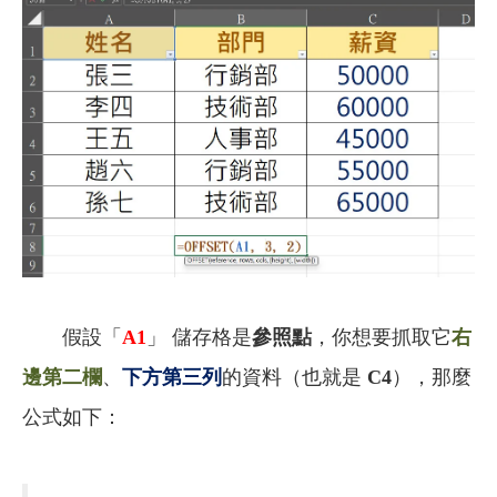
假設「
A1
」 儲存格是
參照點
，你想要抓取它
右
邊第二欄
、
下方第三列
的資料（也就是
C4
），那麼
公式如下：