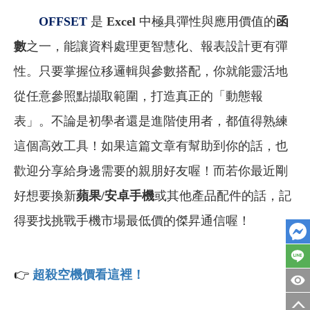
OFFSET
是
Excel
中極具彈性與應用價值的
函
數
之一，能讓資料處理更智慧化、報表設計更有彈
性。只要掌握位移邏輯與參數搭配，你就能靈活地
從任意參照點擷取範圍，打造真正的「動態報
表」。不論是初學者還是進階使用者，都值得熟練
這個高效工具！如果這
篇文章有幫助到你的話，也
歡迎分享給身邊需要的親朋好友喔！而若你最近剛
好想要換新
蘋果/安卓手機
或其他產品配件的話，記
得要找挑戰手機市場最低價的傑昇通信喔！
👉
超殺空機價看這裡！