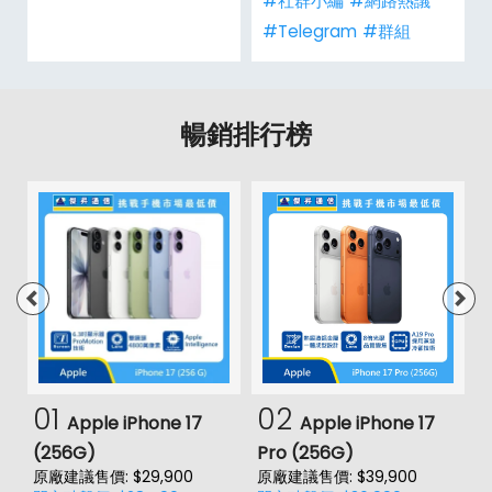
#社群小編
#網路熱議
#Telegram
#群組
暢銷排行榜
01
02
Apple iPhone 17
Apple iPhone 17
(256G)
Pro (256G)
(
原廠建議售價: $29,900
原廠建議售價: $39,900
原