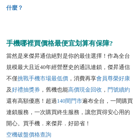
什麼？
手機哪裡買價格最便宜划算有保障?
當然是來傑昇通信絕對是你的最佳選擇！作為全台
規模最大且近40年經營歷史的通訊連鎖，傑昇通信
不僅
挑戰手機市場最低價
，消費再享
會員尊榮好康
及
好禮抽獎券
，舊機也能
高價現金回收
，
門號續約
還有高額優惠！超過
140間門市
遍布全台，一間購買
連鎖服務，一次購買終生服務，讓您買得安心用的
開心。買手機．來傑昇．好節省！
空機破盤價格查詢