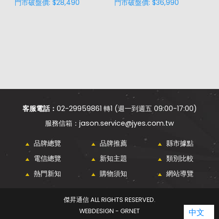
門市破盤價: $28,490
門市破盤價: $36,990
門
客服電話：
02-29959861 轉1 (週一到週五 09:00-17:00)
jason.service@jyes.com.tw
品牌總覽
品牌推薦
縣市據點
電信總覽
新知主題
類別比較
熱門新知
購物須知
網站導覽
傑昇通信 ALL RIGHTS RESERVED.
WEBDESIGN - GRNET
中文