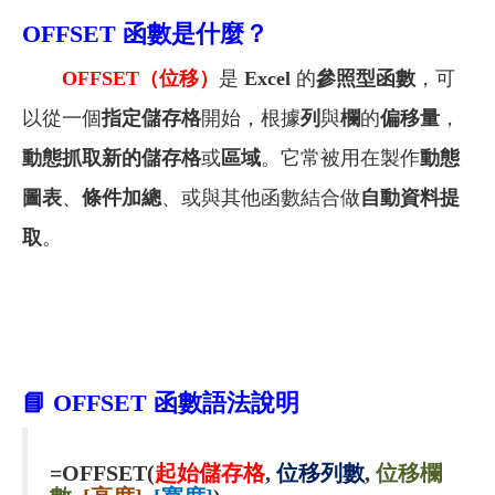
OFFSET
函數是什麼？
OFFSET
（位移）
是
Excel
的
參照型函數
，可
以從一個
指定儲存格
開始，根據
列
與
欄
的
偏移量
，
動態抓取新的儲存格
或
區域
。它常被用在製作
動態
圖表
、
條件加總
、或與其他函數結合做
自動資料提
取
。
📘
OFFSET
函數語法說明
=OFFSET(
起始儲存格
,
位移列數
,
位移欄