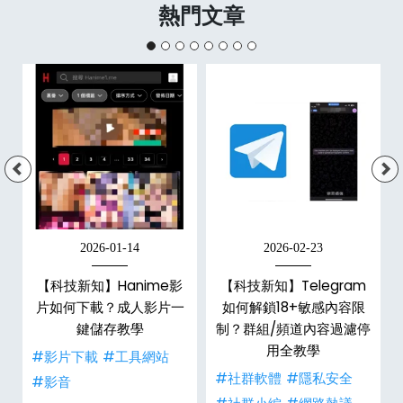
熱門文章
2026-01-14
2026-02-23
【科技新知】Hanime影
【科技新知】Telegram
戶
片如何下載？成人影片一
如何解鎖18+敏感內容限
鍵儲存教學
制？群組/頻道內容過濾停
用全教學
#影片下載
#工具網站
#社群軟體
#隱私安全
#影音