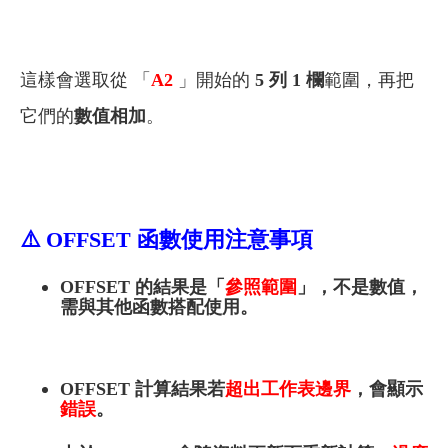
這樣會選取從 「
A2
」開始的
5 列 1 欄
範圍，再把
它們的
數值相加
。
⚠️
OFFSET
函數使用注意事項
OFFSET 的結果是「
參照範圍
」，不是數值，
需與其他函數搭配使用。
OFFSET
計算結果若
超出工作表邊界
，會顯示
錯誤
。