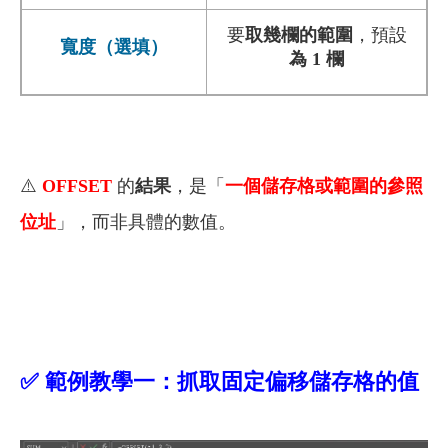
要
取幾欄的範圍
，預設
寬度（選填）
為 1 欄
⚠️
OFFSET
的
結果
，是「
一個儲存格或範圍的參照
位址
」，而非具體的數值。
✅
範例教學一：抓取固定偏移儲存格的值