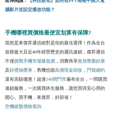
延伸閱讀：
【科技新知】如何在PPT簡報中插入電
腦影片並設定播放功能？
手機哪裡買價格最便宜划算有保障?
當然是來傑昇通信絕對是你的最佳選擇！作為全台
規模最大且近40年經營歷史的通訊連鎖，傑昇通信
不僅
挑戰手機市場最低價
，消費再享
會員尊榮好康
及
好禮抽獎券
，舊機也能
高價現金回收
，
門號續約
還有高額優惠！超過
140間門市
遍布全台，一間購買
連鎖服務，一次購買終生服務，讓您買得安心用的
開心。買手機．來傑昇．好節省！
空機破盤價格查詢