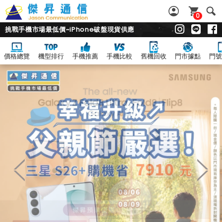
0
挑戰手機市場最低價~iPhone破盤現貨供應
價格總覽
機型排行
手機推薦
手機比較
舊機回收
門市據點
門號