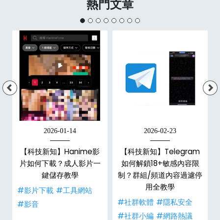
熱門文章
2026-01-14
2026-02-23
【科技新知】Hanime影
【科技新知】Telegram
戶
片如何下載？成人影片一
如何解鎖18+敏感內容限
鍵儲存教學
制？群組/頻道內容過濾停
用全教學
#影片下載
#工具網站
#社群軟體
#隱私安全
#影音
#社群小編
#網路熱議