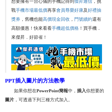
想要擁有一台心儀的手機記得到
傑昇通信
，挑
戰
手機市場最低價
再享
會員尊榮好康
及
好禮抽
獎券
，舊機也能
高價現金回收
，
門號續約
還有
高額優惠！快來看看
手機超低價格
！買手機．
來傑昇．好節省！
PPT
插入圖片的方法教學
如果你想在
PowerPoint
簡報
中，
插入
你想要的
圖片
，可透過下列三種方式加入。