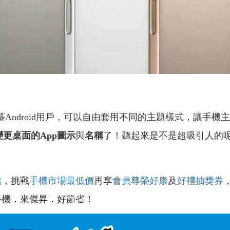
羨慕Android用戶，可以自由套用不同的主題樣式，讓手
變更桌面的App圖示
與
名稱
了！聽起來是不是超吸引人的
信
，挑戰
手機市場最低價
再享
會員尊榮好康
及
好禮抽獎券
手機．來傑昇．好節省！