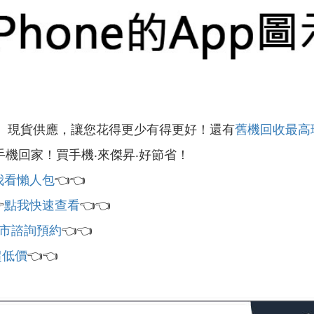
』現貨供應，讓您花得更少有得更好！還有
舊機回收最高
手機回家！買手機‧來傑昇‧好節省！
我看懶人包
👈👈

點我快速查看
👈👈
市諮詢預約
👈👈
超低價
👈👈