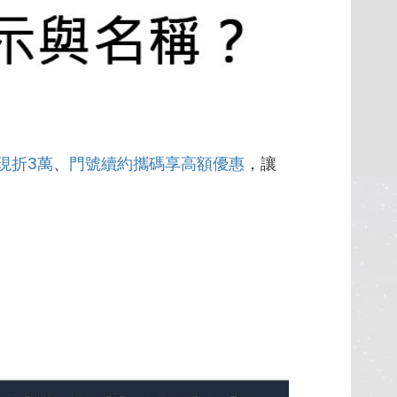
現折3萬
、
門號續約攜碼享高額優惠
，讓