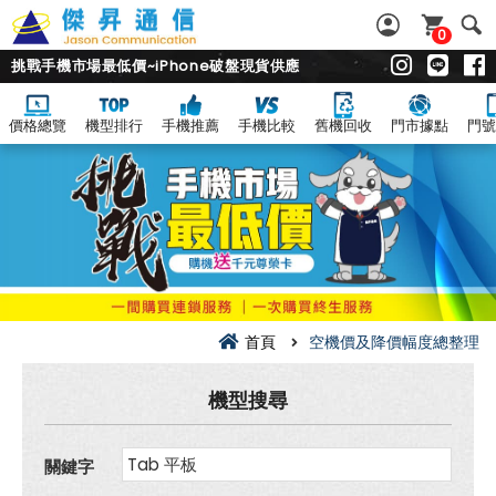
0
挑戰手機市場最低價~iPhone破盤現貨供應
價格總覽
機型排行
手機推薦
手機比較
舊機回收
門市據點
門號
空
機
價
及
降
價
幅
度
總
整
理
首頁
空機價及降價幅度總整理
機型搜尋
關鍵字