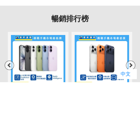
暢銷排行榜
中文
01
02
Apple iPhone 17
Apple iPhone 17
(256G)
Pro (256G)
(
原廠建議售價: $29,900
原廠建議售價: $39,900
原
門市破盤價: $28,490
門市破盤價: $36,790
門
價