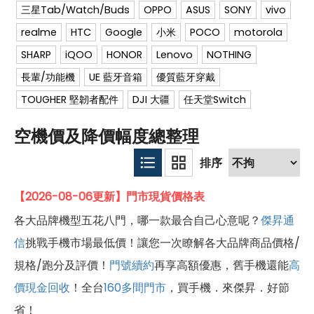
三星Tab/Watch/Buds
OPPO
ASUS
SONY
vivo
realme
HTC
Google
小米
POCO
motorola
SHARP
iQOO
HONOR
Lenovo
NOTHING
長輩/功能機
UE 藍牙音箱
優質藍牙穿戴
TOUGHER 堅韌者配件
DJI 大疆
任天堂Switch
空機價及降價幅度總整理
【2026-08-06更新】門市現貨價格表
各大品牌機型五花八門，哪一款最合自己心意呢？
傑昇通
信
挑戰手機市場最低價！讓您一次瞭解各大品牌商品價格/
規格/跑分及評價！
門號續約
再享高額優惠，舊手機還能
高
價現金回收
！全台
160多間門市
，買手機．來傑昇．好節
省！